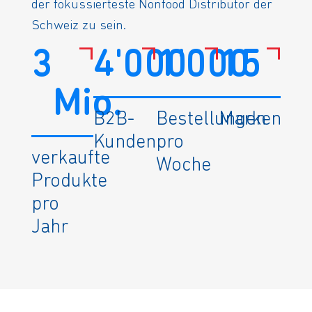
der fokussierteste Nonfood Distributor der
Schweiz zu sein.
3
4'000
1'000
15
Mio.
B2B-
Bestellungen
Marken
Kunden
pro
verkaufte
Woche
Produkte
pro
Jahr