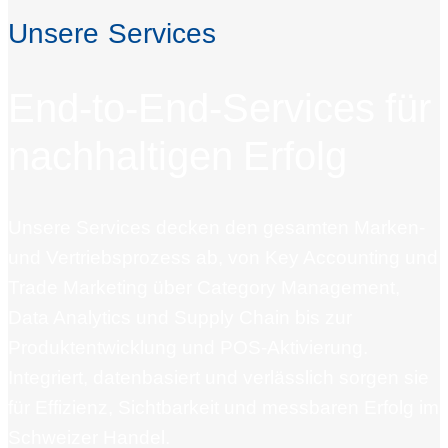
Unsere Services
End-to-End-Services für
nachhaltigen Erfolg
Unsere Services decken den gesamten Marken-
und Vertriebsprozess ab, von Key Accounting und
Trade Marketing über
Category
Management,
Data Analytics und Supply Chain bis zur
Produktentwicklung und POS-Aktivierung.
Integriert, datenbasiert und verlässlich sorgen sie
für Effizienz, Sichtbarkeit und messbaren Erfolg im
Schweizer Handel.