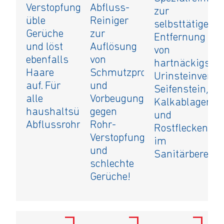
Verstopfungen,
Abfluss-
zur
üble
Reiniger
selbsttätigen
Gerüche
zur
Entfernung
und löst
Auflösung
von
ebenfalls
von
hartnäckigste
Haare
Schmutzpropfen
Urinsteinverkr
auf. Für
und
Seifenstein,
alle
Vorbeugung
Kalkablagerun
haushaltsüblichen
gegen
und
Abflussrohre.
Rohr-
Rostflecken
Verstopfungen
im
und
Sanitärbereich
schlechte
Gerüche!