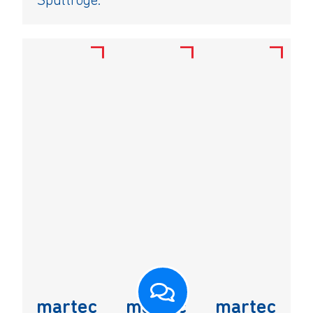
Spültröge.
martec
martec
martec