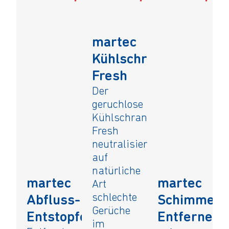
martec
Kühlschrank-
Fresh
Der
geruchlose
Kühlschrank-
Fresh
neutralisiert
auf
natürliche
martec
martec
Art
schlechte
Abfluss-
Schimmel-
Gerüche
Entstopfer
Entferner
im