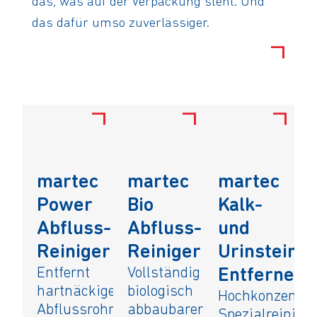
das, was auf der Verpackung steht. Und
das dafür umso zuverlässiger.
martec
martec
martec
Power
Bio
Kalk-
Abfluss-
Abfluss-
und
Reiniger
Reiniger
Urinstein-
Entfernt
Vollständig
Entferner
hartnäckige
biologisch
Hochkonzentrie
Abflussrohr-
abbaubarer
Spezialreiniger