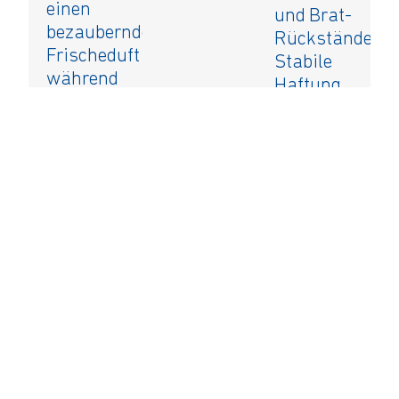
einen
und Brat-
bezaubernden
Rückstände.
Frischeduft
Stabile
während
Haftung
des
an
Staubsaugens.
senkrechten
Flächen.
Lebensmittelsi
und
geruchlos.