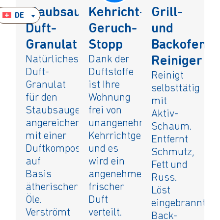
Staubsauger
Kehricht-
Grill-
DE
Duft-
Geruch-
und
Granulat
Stopp
Backofen-
Natürliches
Dank der
Reiniger
Duft-
Duftstoffe
Reinigt
Granulat
ist Ihre
selbsttätig
für den
Wohnung
mit
Staubsauger,
frei von
Aktiv-
angereichert
unangenehmen
Schaum.
mit einer
Kehrrichtgerüchen
Entfernt
Duftkomposition
und es
Schmutz,
auf
wird ein
Fett und
Basis
angenehmer,
Russ.
ätherischer
frischer
Löst
Öle.
Duft
eingebrannte
Verströmt
verteilt.
Back-