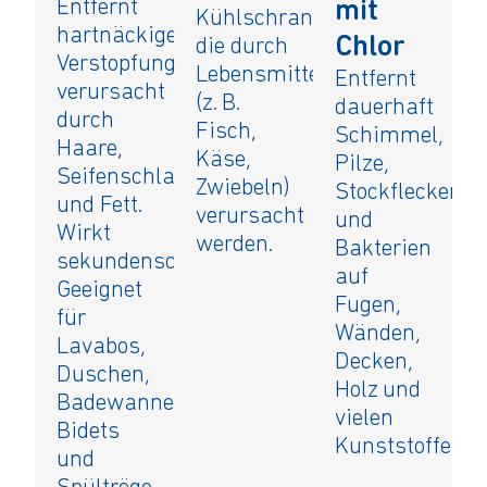
Entfernt
mit
Kühlschrank,
hartnäckige
Chlor
die durch
Verstopfungen
Lebensmittel
Entfernt
verursacht
(z. B.
dauerhaft
durch
Fisch,
Schimmel,
Haare,
Käse,
Pilze,
Seifenschlamm
Zwiebeln)
Stockflecken
und Fett.
verursacht
und
Wirkt
werden.
Bakterien
sekundenschnell.
auf
Geeignet
Fugen,
für
Wänden,
Lavabos,
Decken,
Duschen,
Holz und
Badewannen,
vielen
Bidets
Kunststoffen.
und